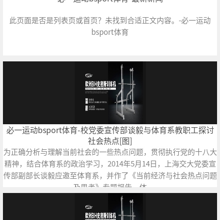
此页面是否是列表页或首页？未找到合适正文内容。-必一运动
bsport体育
2026-08-06
4037
视频
必一运动bsport体育-校党委宣传部谈毅与体育系教职工探讨
社会热点[图]
为正确分析与理解当前社会的一些热点问题，贯彻执行党的十八大
精神，结合体育系的政治学习，2014年5月14日，上海交大党委宣
传部副部长谈毅应邀至体育系，并作了《当前经济与社会热点问题
及思考》专题报告。体
2026-08-06
4037